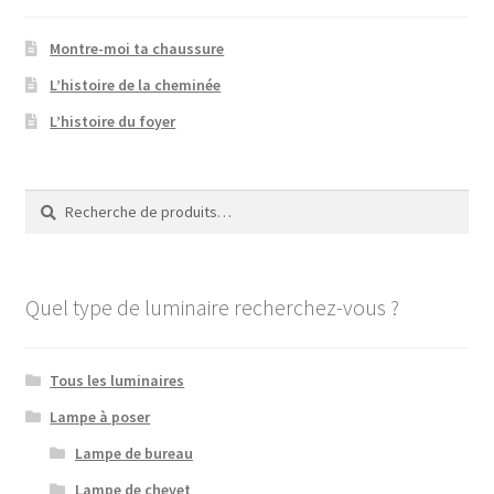
Montre-moi ta chaussure
L’histoire de la cheminée
L’histoire du foyer
Recherche
Recherche
pour :
Quel type de luminaire recherchez-vous ?
Tous les luminaires
Lampe à poser
Lampe de bureau
Lampe de chevet