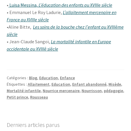
•
Luisa Messina,
L’éducation des enfants au XVIIIe siècle
• Emmanuel Le Roy Ladurie,
L’allaitement mercenaire en
France au XVIIIe siècle
•Aline Bitte,
Les soins de la bouche chez l’enfant au XVIIIème
siècle
• Jean-Claude Sangoï,
La mortalité infantile en Europe
occidentale au XVIIIè siècle
Catégories :
Blog
,
Education
,
Enfance
Étiquettes :
Allaitement
,
Education
,
Enfant abandonné
,
Misède
,
Mortalité infantile
,
Nourrice mercenaire
,
Nourrisson
,
pédagogie
,
Petit prince
,
Rousseau
Derniers articles parus