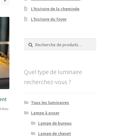
L’histoire de la cheminée
L’histoire du foyer
Recherche
Recherche
pour :
Quel type de luminaire
recherchez-vous ?
ent
Tous les luminaires
93 B du
Lampe à poser
Lampe de bureau
Lampe de chevet