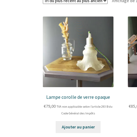
Affichage de 
Lampe corolle de verre opaque
€
79,00
€
85,
TVA non applicable selon l’article 293 B du
Code Général des Impôts
Ajouter au panier