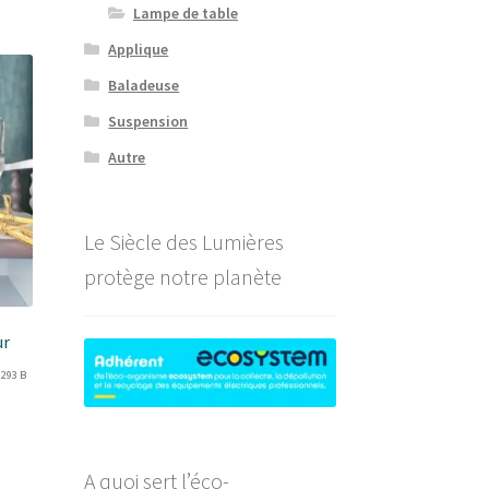
Lampe de table
Applique
Baladeuse
Suspension
Autre
Le Siècle des Lumières
protège notre planète
ur
 293 B
A quoi sert l’éco-