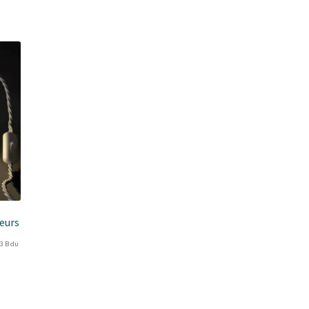
leurs
93 B du