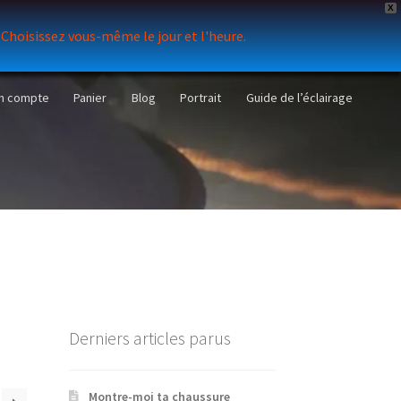
X
. Choisissez vous-même le jour et l'heure.
n compte
Panier
Blog
Portrait
Guide de l’éclairage
Derniers articles parus
Montre-moi ta chaussure