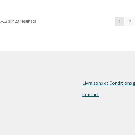
Trié
1–12 sur 23 résultats
1
2
du
plus
récent
au
plus
ancien
Livraisons et Conditions 
Contact