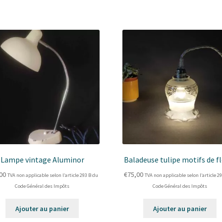
Lampe vintage Aluminor
Baladeuse tulipe motifs de f
00
€
75,00
TVA non applicable selon l’article 293 B du
TVA non applicable selon l’article 2
Code Général des Impôts
Code Général des Impôts
Ajouter au panier
Ajouter au panier