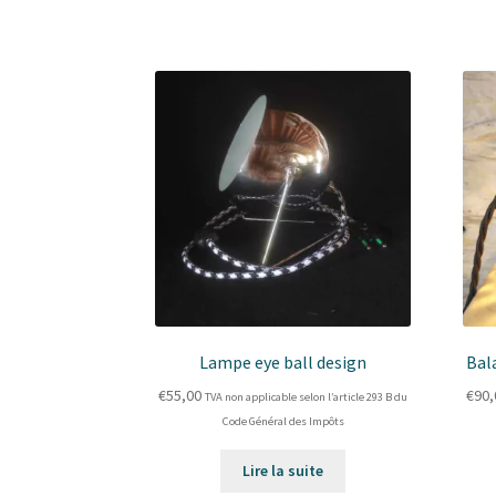
Lampe eye ball design
Bal
€
55,00
€
90,
TVA non applicable selon l’article 293 B du
Code Général des Impôts
Lire la suite