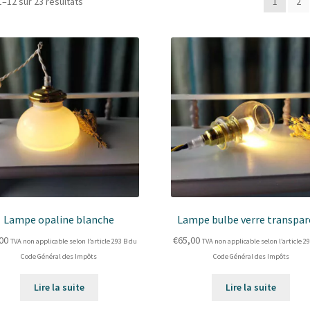
Trié
1–12 sur 23 résultats
1
2
du
plus
récent
au
plus
ancien
Lampe opaline blanche
Lampe bulbe verre transpar
00
€
65,00
TVA non applicable selon l’article 293 B du
TVA non applicable selon l’article 2
Code Général des Impôts
Code Général des Impôts
Lire la suite
Lire la suite