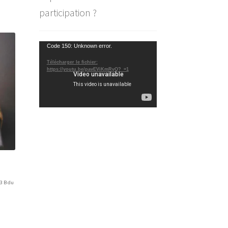
participation ?
Lecteur
Code 150: Unknown error.
vidéo
Télécharger le fichier:
https://youtu.be/pavEViKmRvQ?_=1
é
93 B du