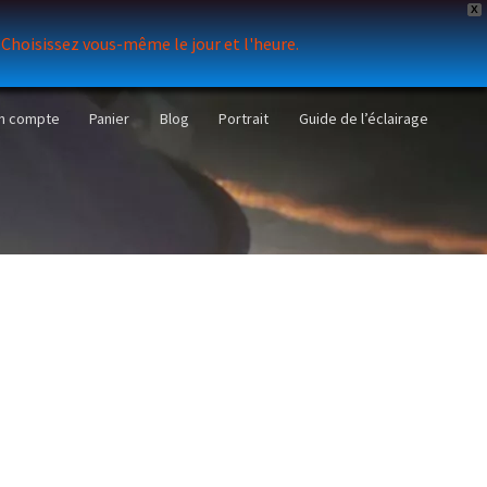
X
. Choisissez vous-même le jour et l'heure.
n compte
Panier
Blog
Portrait
Guide de l’éclairage