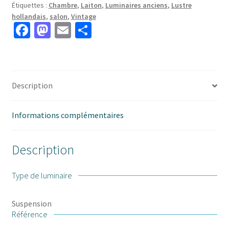
Étiquettes :
Chambre
,
Laiton
,
Luminaires anciens
,
Lustre
hollandais
,
salon
,
Vintage
Fa
M
E
P
ce
as
m
ar
b
to
ai
ta
o
d
l
ge
Description
o
o
r
k
n
Informations complémentaires
Description
Type de luminaire
Suspension
Référence