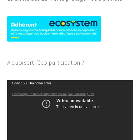
A quoi sert l’éco-participation ?
Lecteur
Code 150: Unknown error.
vidéo
Télécharger le fichier: https://youtu.be/pavEViKmRvQ?_=1