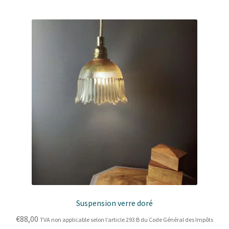
Suspension verre doré
€
88,00
TVA non applicable selon l’article 293 B du Code Général des Impôts