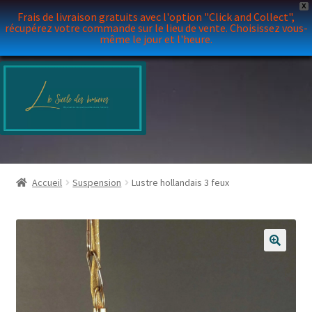
X
Frais de livraison gratuits avec l'option "Click and Collect",
récupérez votre commande sur le lieu de vente. Choisissez vous-
même le jour et l'heure.
Aller
Aller
à
au
la
contenu
navigation
Accueil
Suspension
Lustre hollandais 3 feux